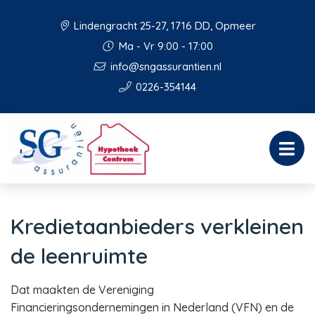
Lindengracht 25-27, 1716 DD, Opmeer
Ma - Vr 9:00 - 17:00
info@sngassurantien.nl
0226-354144
Kredietaanbieders verkleinen
de leenruimte
Dat maakten de Vereniging
Financieringsondernemingen in Nederland (VFN) en de