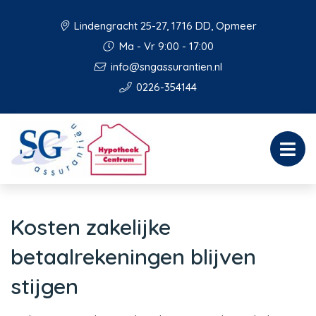
Lindengracht 25-27, 1716 DD, Opmeer
Ma - Vr 9:00 - 17:00
info@sngassurantien.nl
0226-354144
Kosten zakelijke
betaalrekeningen blijven
stijgen