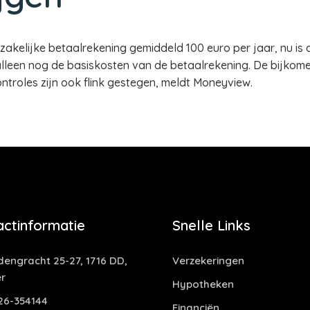
zakelijke betaalrekening gemiddeld 100 euro per jaar, nu i
an alleen nog de basiskosten van de betaalrekening. De bijko
ntroles zijn ook flink gestegen, meldt Moneyview.
actinformatie
Snelle Links
dengracht 25-27, 1716 DD,
Verzekeringen
r
Hypotheken
6-354144
Financiën