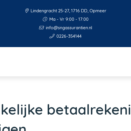
Lindengracht 25-27, 1716 DD, Opmeer
Ma - Vr 9:00 - 17:00
info@sngassurantien.nl
0226-354144
kelijke betaalreken
ijgen