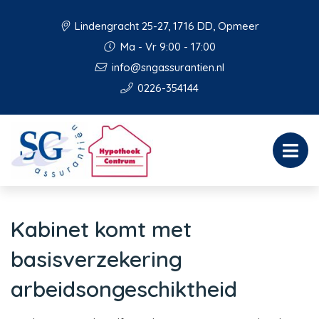
Lindengracht 25-27, 1716 DD, Opmeer
Ma - Vr 9:00 - 17:00
info@sngassurantien.nl
0226-354144
Kabinet komt met
basisverzekering
arbeidsongeschiktheid