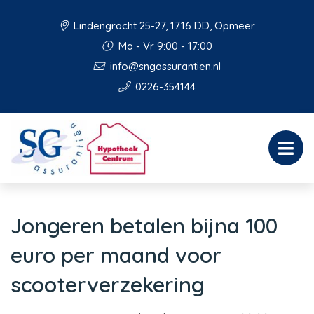
Lindengracht 25-27, 1716 DD, Opmeer
Ma - Vr 9:00 - 17:00
info@sngassurantien.nl
0226-354144
Jongeren betalen bijna 100
euro per maand voor
scooterverzekering