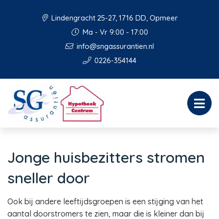
Lindengracht 25-27, 1716 DD, Opmeer
Ma - Vr 9:00 - 17:00
info@sngassurantien.nl
0226-354144
Jonge huisbezitters stromen
sneller door
Ook bij andere leeftijdsgroepen is een stijging van het
aantal doorstromers te zien, maar die is kleiner dan bij