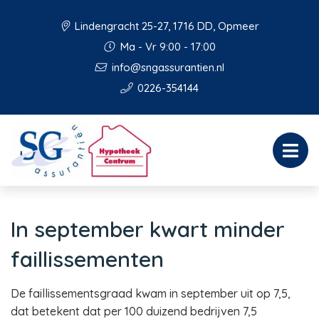
Lindengracht 25-27, 1716 DD, Opmeer
Ma - Vr 9:00 - 17:00
info@sngassurantien.nl
0226-354144
In september kwart minder
faillissementen
De faillissementsgraad kwam in september uit op 7,5,
dat betekent dat per 100 duizend bedrijven 7,5