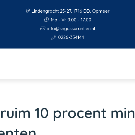
Lindengracht 25-27, 1716 DD, Opmeer
Ma - Vr 9:00 - 17:00
info@sngassurantien.nl
0226-354144
i ruim 10 procent mi
menten