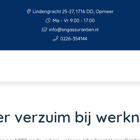
Lindengracht 25-27, 1716 DD, Opmeer
Ma - Vr 9:00 - 17:00
info@sngassurantien.nl
0226-354144
er verzuim bij werk