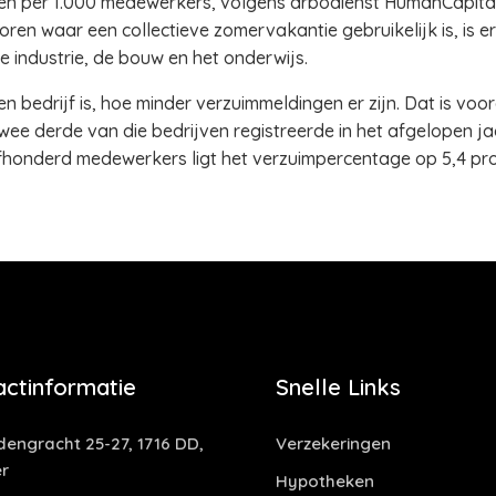
ngen per 1.000 medewerkers, volgens arbodienst HumanCapital
toren waar een collectieve zomervakantie gebruikelijk is, is 
de industrie, de bouw en het onderwijs.
en bedrijf is, hoe minder verzuimmeldingen er zijn. Dat is voo
ee derde van die bedrijven registreerde in het afgelopen jaa
jfhonderd medewerkers ligt het verzuimpercentage op 5,4 pr
actinformatie
Snelle Links
dengracht 25-27, 1716 DD,
Verzekeringen
r
Hypotheken