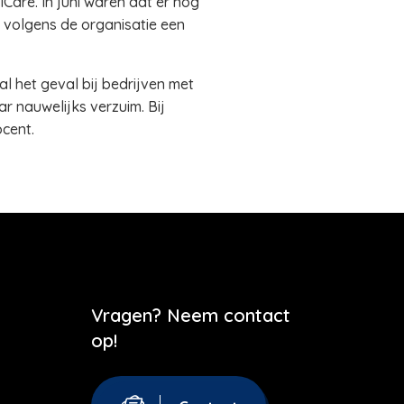
Care. In juni waren dat er nog
er volgens de organisatie een
ral het geval bij bedrijven met
r nauwelijks verzuim. Bij
ocent.
Vragen? Neem contact
op!