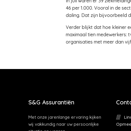
In juli waren er 39 ziekmeldi
46 per 1.000. Vooral in de sec
daling. Dat zijn bijvoorbeeld 
Verder blijkt dat hoe kleiner e
maximaal tien medewerkers: tw
organisaties met meer dan vi
S&G Assurantiën
Cont
Met onze jarenlange ervaring kijken
Lin
wij vakkundig naar uw persoonlijke
Opmee