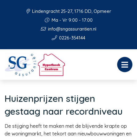
Lindengracht 25-27, 1716 DD, Opmeer
Ma - Vr 9:00 - 17:00
info@sngassurantien.nl
0226-354144
Huizenprijzen stijgen
gestaag naar recordniveau
De stijging heeft te maken met de blijvende krapte op
de woningmarkt, het tekort aan nieuwbouwwoningen en