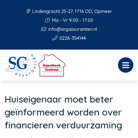
Lindengracht 25-27, 1716 DD, Opmeer
Ma - Vr 9:00 - 17:00
info@sngassurantien.nl
0226-354144
Huiseigenaar moet beter
geïnformeerd worden over
financieren verduurzaming