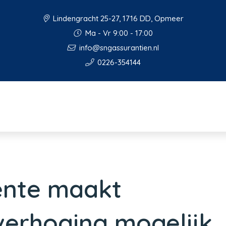
Lindengracht 25-27, 1716 DD, Opmeer
Ma - Vr 9:00 - 17:00
info@sngassurantien.nl
0226-354144
ente maakt
erhoging mogelijk