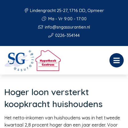
Lindengracht 25-27, 1716 DD, Opmeer
Ma - Vr 9:00 - 17:00
info@sngassurantien.nl
0226-354144
Hoger loon versterkt
koopkracht huishoudens
Het netto-inkomen van huishoudens was in het tweede
kwartaal 2,8 procent hoger dan een jaar eerder. Voor