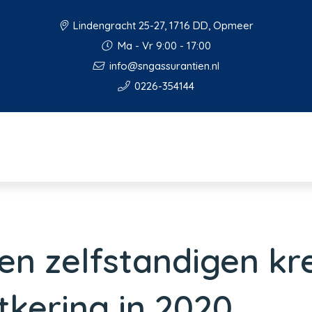
Lindengracht 25-27, 1716 DD, Opmeer
Ma - Vr 9:00 - 17:00
info@sngassurantien.nl
0226-354144
oen zelfstandigen k
tkering in 2020