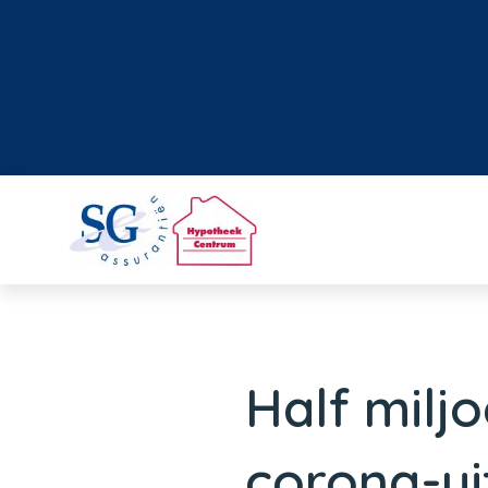
Half milj
corona-ui