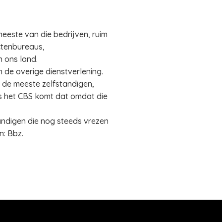
este van die bedrijven, ruim
ectenbureaus,
n ons land.
n de overige dienstverlening.
 de meeste zelfstandigen,
ns het CBS komt dat omdat die
tandigen die nog steeds vrezen
n: Bbz.