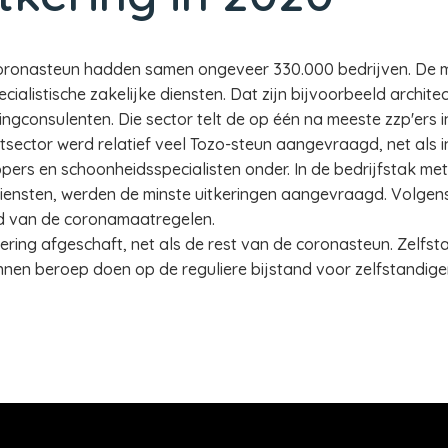
ronasteun hadden samen ongeveer 330.000 bedrijven. De me
ecialistische zakelijke diensten. Dat zijn bijvoorbeeld archit
gconsulenten. Die sector telt de op één na meeste zzp'ers i
rtsector werd relatief veel Tozo-steun aangevraagd, net als i
ers en schoonheidsspecialisten onder. In de bedrijfstak met
 diensten, werden de minste uitkeringen aangevraagd. Volge
ad van de coronamaatregelen.
kering afgeschaft, net als de rest van de coronasteun. Zelfs
nen beroep doen op de reguliere bijstand voor zelfstandige