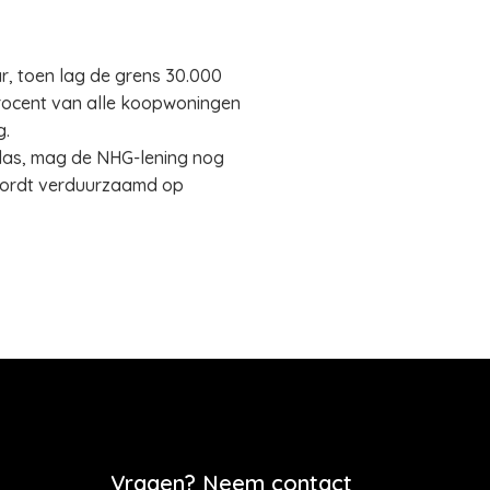
ar, toen lag de grens 30.000
rocent van alle koopwoningen
g.
las, mag de NHG-lening nog
wordt verduurzaamd op
Vragen? Neem contact