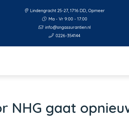
Lindengracht 25-27, 1716 DD, Opmeer
Ma - Vr 9:00 - 17:00
info@sngassurantien.nl
0226-354144
or NHG gaat opnieu