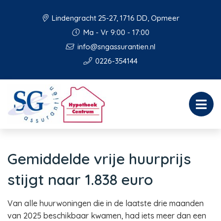
Lindengracht 25-27, 1716 DD, Opmeer
Ma - Vr 9:00 - 17:00
info@sngassurantien.nl
0226-354144
Gemiddelde vrije huurprijs
stijgt naar 1.838 euro
Van alle huurwoningen die in de laatste drie maanden
van 2025 beschikbaar kwamen, had iets meer dan een