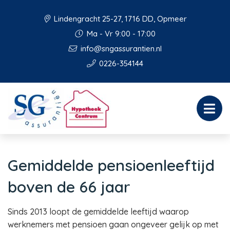
Lindengracht 25-27, 1716 DD, Opmeer
Ma - Vr 9:00 - 17:00
info@sngassurantien.nl
0226-354144
Gemiddelde pensioenleeftijd
boven de 66 jaar
Sinds 2013 loopt de gemiddelde leeftijd waarop
werknemers met pensioen gaan ongeveer gelijk op met