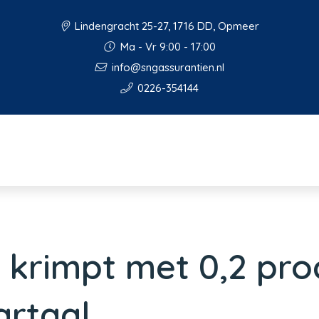
Lindengracht 25-27, 1716 DD, Opmeer
Ma - Vr 9:00 - 17:00
info@sngassurantien.nl
0226-354144
krimpt met 0,2 proc
artaal