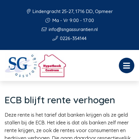
Lindengracht 25-27, 1716 DD, Opmeer
Ma - Vr 9:00 - 17:00
info@sngassurantien.nl
0226-354144
ECB blijft rente verhogen
Deze rente is het tarief dat banken krijgen als ze geld
stallen bij de ECB. Het idee is dat als banken zelf meer
rente krijgen, ze ook de rentes voor consumenten en
bedrijven verhogen. Die gaan daardoor respectievelijk