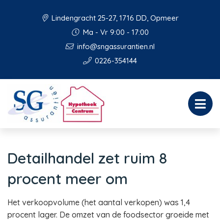
Lindengracht 25-27, 1716 DD, Opmeer
Ma - Vr 9:00 - 17:00
info@sngassurantien.nl
0226-354144
Detailhandel zet ruim 8
procent meer om
Het verkoopvolume (het aantal verkopen) was 1,4
procent lager. De omzet van de foodsector groeide met