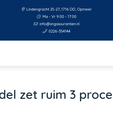
Lindengracht 25-27, 1716 DD, Opmeer
Ma - Vr 9:00 - 17:00
info@sngassurantien.nl
0226-354144
del zet ruim 3 proc