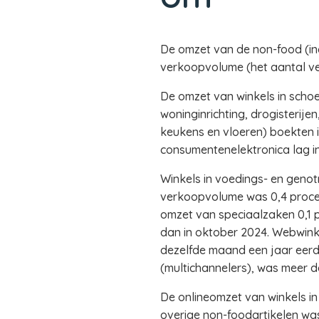
De omzet van de non-food (incl
verkoopvolume (het aantal ve
De omzet van winkels in scho
woninginrichting, drogisterijen
keukens en vloeren) boekten 
consumentenelektronica lag in
Winkels in voedings- en geno
verkoopvolume was 0,4 procent
omzet van speciaalzaken 0,1 p
dan in oktober 2024. Webwinke
dezelfde maand een jaar eerde
(multichannelers), was meer d
De onlineomzet van winkels in
overige non-foodartikelen was