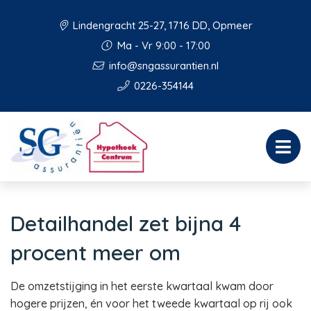
Lindengracht 25-27, 1716 DD, Opmeer
Ma - Vr 9:00 - 17:00
info@sngassurantien.nl
0226-354144
Detailhandel zet bijna 4
procent meer om
De omzetstijging in het eerste kwartaal kwam door
hogere prijzen, én voor het tweede kwartaal op rij ook