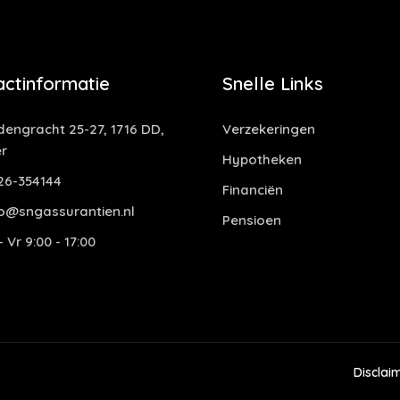
actinformatie
Snelle Links
dengracht 25-27, 1716 DD,
Verzekeringen
r
Hypotheken
6-354144
Financiën
o@sngassurantien.nl
Pensioen
 Vr 9:00 - 17:00
Disclai