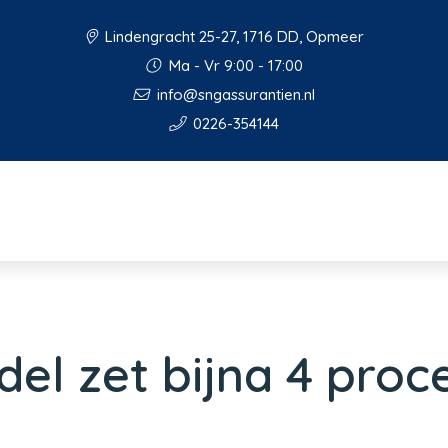
Lindengracht 25-27, 1716 DD, Opmeer
Ma - Vr 9:00 - 17:00
info@sngassurantien.nl
0226-354144
del zet bijna 4 pro