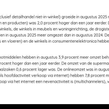
lusief detailhandel niet-in-winkel) groeide in augustus 2025
n en producten) was 2,0 procent hoger dan een jaar eerder. D
inkels, de winkels in meubels en woninginrichting, de drogiste
n in augustus 2025 meer omgezet dan in augustus 2024. De 
ens en vloeren) en de winkels in consumentenelektronica hebb
enotmiddelen hebben in augustus 3,9 procent meer omzet beh
ocent hoger dan een jaar eerder. De omzet van de supermar
aalzaken 0,6 procent lager was. De onlineomzet was in augus
s hoofdactiviteit verkoop via internet) hebben 7,8 procent
p via het internet een nevenactiviteit is (multichannelers), 