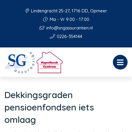
Lindengracht 25-27, 1716 DD, Opmeer
Ma - Vr 9:00 - 17:00
info@sngassurantien.nl
0226-354144
Dekkingsgraden
pensioenfondsen iets
omlaag