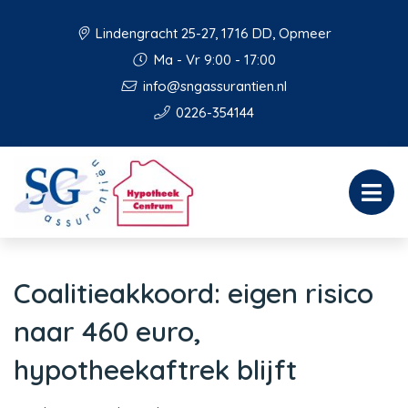
Lindengracht 25-27, 1716 DD, Opmeer
Ma - Vr 9:00 - 17:00
info@sngassurantien.nl
0226-354144
Coalitieakkoord: eigen risico
naar 460 euro,
hypotheekaftrek blijft