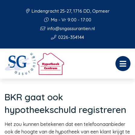
Lindengracht 25-27, 1716 DD, Opmeer
Ma - Vr 9:00 - 17:00
info@sngassurantien.nl
0226-354144
BKR gaat ook
hypotheekschuld registreren
Het zou kunnen betekenen dat een telefoonaanbieder
ook de hoogte van de hypotheek van een klant krijgt te