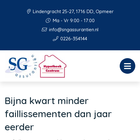
Lindengracht 25-27, 1716 DD, Opmeer
Ma - Vr 9:00 - 17:00
info@sngassurantien.nl
0226-354144
Bijna kwart minder
faillissementen dan jaar
eerder