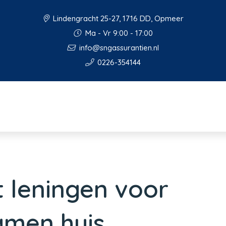
Lindengracht 25-27, 1716 DD, Opmeer
Ma - Vr 9:00 - 17:00
info@sngassurantien.nl
0226-354144
t leningen voor
amen huis