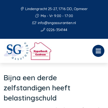
Lindengracht 25-27, 1716 DD, Opmeer
Ma - Vr 9:00 - 17:00
info@sngassurantien.nl
0226-354144
Bijna een derde
zelfstandigen heeft
belastingschuld