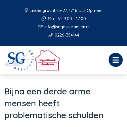
Lindengracht 25-27, 1716 DD, Opmeer
Ma - Vr 9:00 - 17:00
info@sngassurantien.nl
0226-354144
Bijna een derde arme
mensen heeft
problematische schulden