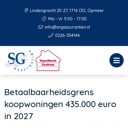
Lindengracht 25-27, 1716 DD, Opmeer
Ma - Vr 9:00 - 17:00
info@sngassurantien.nl
0226-354144
Betaalbaarheidsgrens
koopwoningen 435.000 euro
in 2027