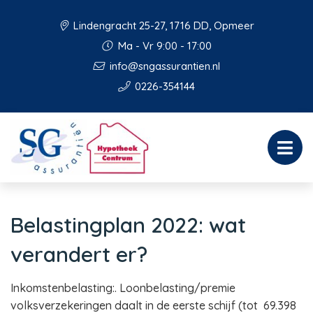
Lindengracht 25-27, 1716 DD, Opmeer
Ma - Vr 9:00 - 17:00
info@sngassurantien.nl
0226-354144
Belastingplan 2022: wat
verandert er?
Inkomstenbelasting:. Loonbelasting/premie
volksverzekeringen daalt in de eerste schijf (tot 69.398