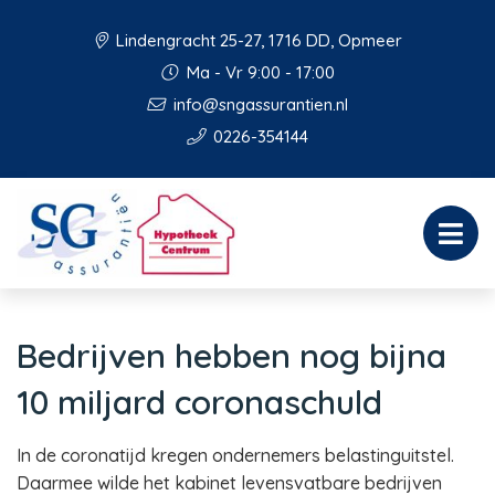
Lindengracht 25-27, 1716 DD, Opmeer
Ma - Vr 9:00 - 17:00
info@sngassurantien.nl
0226-354144
Bedrijven hebben nog bijna
10 miljard coronaschuld
In de coronatijd kregen ondernemers belastinguitstel.
Daarmee wilde het kabinet levensvatbare bedrijven