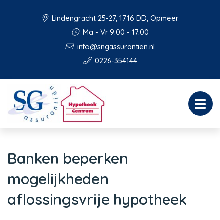
Lindengracht 25-27, 1716 DD, Opmeer
Ma - Vr 9:00 - 17:00
info@sngassurantien.nl
0226-354144
Banken beperken
mogelijkheden
aflossingsvrije hypotheek