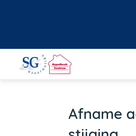
Afname aa
stijging