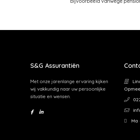
bijvoorbeeld vanwege pension
S&G Assurantiën
Cont
Met onze jarenlange ervaring kijken
Lin
wij vakkundig naar uw persoonlijke
Opmee
situatie en wensen.
022
inf
Ma -