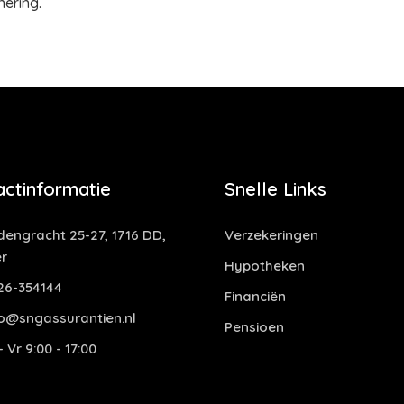
ering.
actinformatie
Snelle Links
dengracht 25-27, 1716 DD,
Verzekeringen
r
Hypotheken
6-354144
Financiën
o@sngassurantien.nl
Pensioen
 Vr 9:00 - 17:00