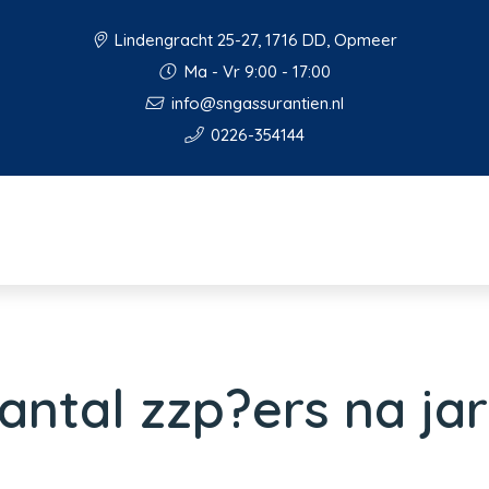
Lindengracht 25-27, 1716 DD, Opmeer
Ma - Vr 9:00 - 17:00
info@sngassurantien.nl
0226-354144
ntal zzp?ers na ja