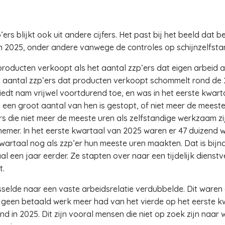
rs blijkt ook uit andere cijfers. Het past bij het beeld dat 
 in 2025, onder andere vanwege de controles op schijnzelfsta
producten verkoopt als het aantal zzp’ers dat eigen arbeid a
t aantal zzp’ers dat producten verkoopt schommelt rond de 
iedt nam vrijwel voortdurend toe, en was in het eerste kwar
 een groot aantal van hen is gestopt, of niet meer de meeste 
s die niet meer de meeste uren als zelfstandige werkzaam zij
nemer. In het eerste kwartaal van 2025 waren er 47 duizend 
 kwartaal nog als zzp’er hun meeste uren maakten. Dat is bijn
l een jaar eerder. Ze stapten over naar een tijdelijk dienst
t.
sselde naar een vaste arbeidsrelatie verdubbelde. Dit waren 
t geen betaald werk meer had van het vierde op het eerste kw
nd in 2025. Dit zijn vooral mensen die niet op zoek zijn naar 