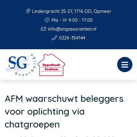
Lindengracht 25-27, 1716 DD, Opmeer
Ma - Vr 9:00 - 17:00
info@sngassurantien.nl
0226-354144
AFM waarschuwt beleggers
voor oplichting via
chatgroepen