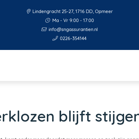
Lindengracht 25-27, 1716 DD, Opmeer
Ma - Vr 9:00 - 17:00
info@sngassurantien.nl
0226-354144
klozen blijft stijge