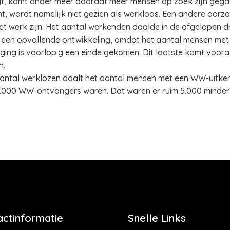
jgt, komt onder meer doordat meer mensen op zoek zijn gega
t, wordt namelijk niet gezien als werkloos. Een andere oorza
het werk zijn. Het aantal werkenden daalde in de afgelopen
 een opvallende ontwikkeling, omdat het aantal mensen met 
tijging is voorlopig een einde gekomen. Dit laatste komt voor
n.
antal werklozen daalt het aantal mensen met een WW-uitkeri
152.000 WW-ontvangers waren. Dat waren er ruim 5.000 minde
actinformatie
Snelle Links