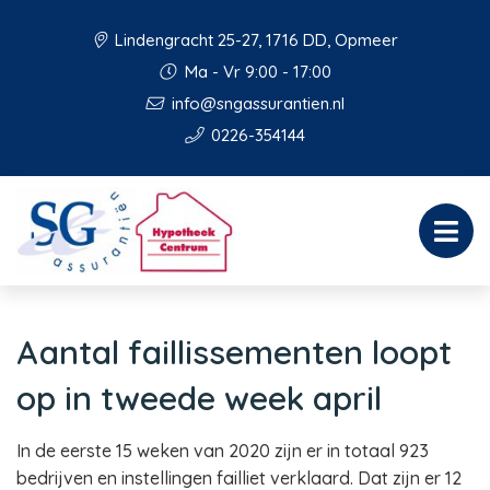
Lindengracht 25-27, 1716 DD, Opmeer
Ma - Vr 9:00 - 17:00
info@sngassurantien.nl
0226-354144
Aantal faillissementen loopt
op in tweede week april
In de eerste 15 weken van 2020 zijn er in totaal 923
bedrijven en instellingen failliet verklaard. Dat zijn er 12