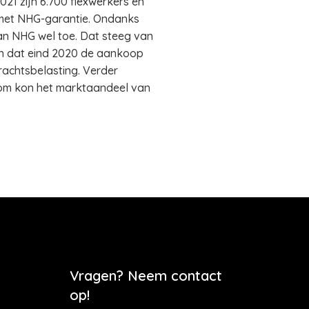
21 zijn 6.700 flexwerkers en
 met NHG-garantie. Ondanks
an NHG wel toe. Dat steeg van
en dat eind 2020 de aankoop
rachtsbelasting. Verder
rom kon het marktaandeel van
Vragen? Neem contact
op!