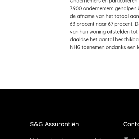
Ondernemers en particulieren 
7.900 ondernemers geholpen b
de afname van het totaal aan
63 procent naar 67 procent. 
van hun woning uitstelden tot
daaldse het aantal beschikba
NHG toenemen ondanks een la
S&G Assurantiën
Cont