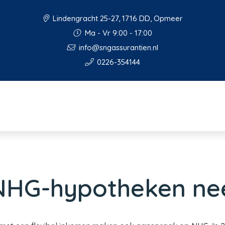
Lindengracht 25-27, 1716 DD, Opmeer
Ma - Vr 9:00 - 17:00
info@sngassurantien.nl
0226-354144
NHG-hypotheken ne