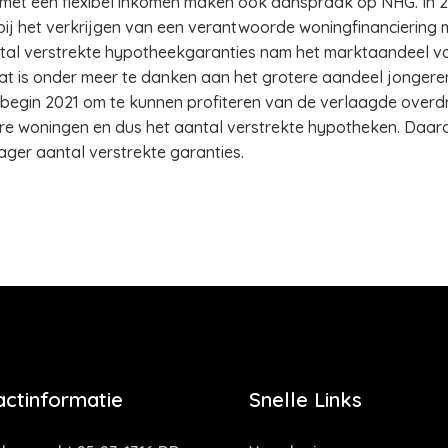
met een flexibel inkomen maken ook aanspraak op NHG. In 20
ij het verkrijgen van een verantwoorde woningfinanciering
tal verstrekte hypotheekgaranties nam het marktaandeel v
Dat is onder meer te danken aan het grotere aandeel jonger
 begin 2021 om te kunnen profiteren van de verlaagde overd
re woningen en dus het aantal verstrekte hypotheken. Daa
ger aantal verstrekte garanties.
actinformatie
Snelle Links