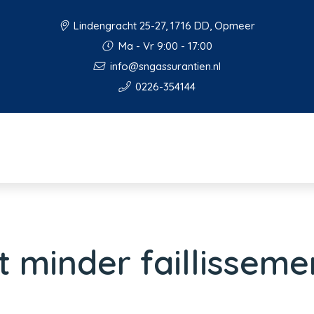
Lindengracht 25-27, 1716 DD, Opmeer
Ma - Vr 9:00 - 17:00
info@sngassurantien.nl
0226-354144
t minder faillisseme