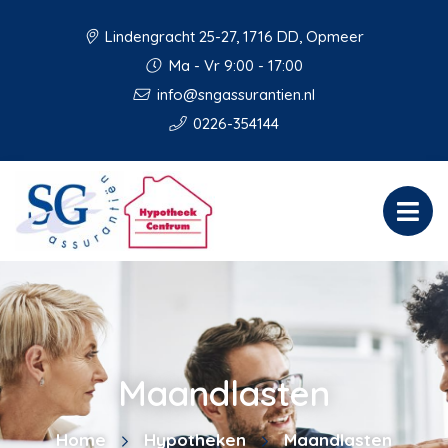
Lindengracht 25-27, 1716 DD, Opmeer
Ma - Vr 9:00 - 17:00
info@sngassurantien.nl
0226-354144
Maandlasten
Home
Hypotheken
Maandlasten