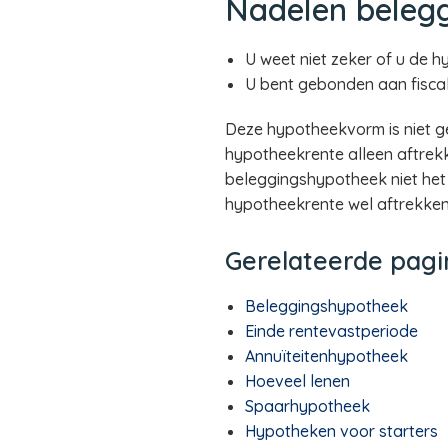
Nadelen beleg
U weet niet zeker of u de h
U bent gebonden aan fiscale
Deze hypotheekvorm is niet ge
hypotheekrente alleen aftrekke
beleggingshypotheek niet het 
hypotheekrente wel aftrekken
Gerelateerde pagi
Beleggingshypotheek
Einde rentevastperiode
Annuïteitenhypotheek
Hoeveel lenen
Spaarhypotheek
Hypotheken voor starters